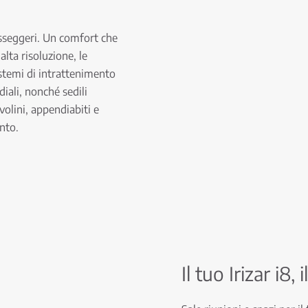
passeggeri. Un comfort che
lta risoluzione, le
istemi di intrattenimento
iali, nonché sedili
volini, appendiabiti e
nto.
Il tuo Irizar i8,