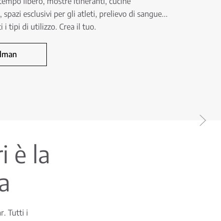
l tempo libero, mostre itineranti, cucine
pazi esclusivi per gli atleti, prelievo di sangue...
 tipi di utilizzo. Crea il tuo.
llman
i è la
ta
. Tutti i