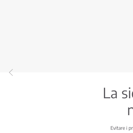
La si
n
Evitare i p