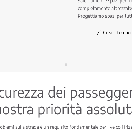
Sale riunioni e spazi per i
completamente attrezzate, s
Progettiamo spazi per tutti i
Crea il tuo pu
curezza dei passegger
ostra priorità assolu
roblemi sulla strada è un requisito fondamentale per i veicoli Irizar