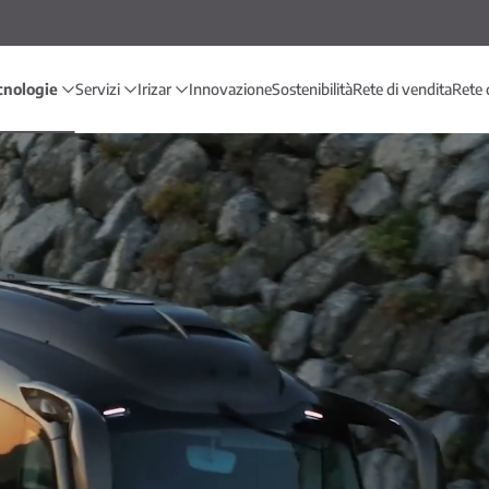
cnologie
Servizi
Irizar
Innovazione
Sostenibilità
Rete di vendita
Rete 