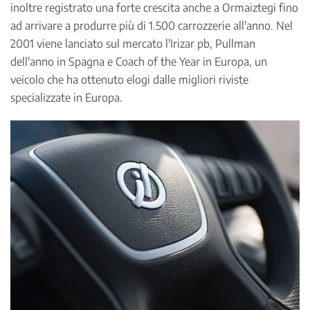
inoltre registrato una forte crescita anche a Ormaiztegi fino
ad arrivare a produrre più di 1.500 carrozzerie all'anno. Nel
2001 viene lanciato sul mercato l'Irizar pb, Pullman
dell'anno in Spagna e Coach of the Year in Europa, un
veicolo che ha ottenuto elogi dalle migliori riviste
specializzate in Europa.