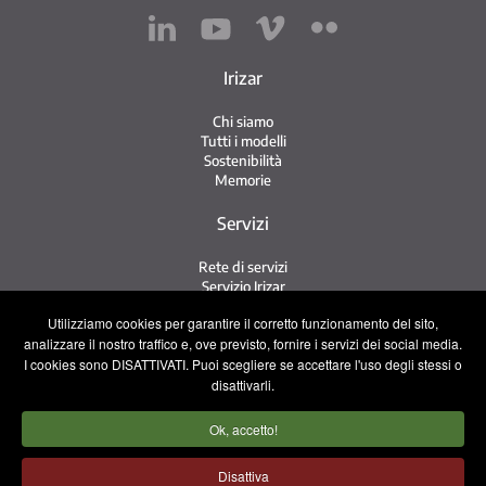
Irizar
Chi siamo
Tutti i modelli
Sostenibilità
Memorie
Servizi
Rete di servizi
Servizio Irizar
iService
Utilizziamo cookies per garantire il corretto funzionamento del sito,
Usati
analizzare il nostro traffico e, ove previsto, fornire i servizi dei social media.
I cookies sono DISATTIVATI. Puoi scegliere se accettare l'uso degli stessi o
Contatto
disattivarli.
Contatto
Ok, accetto!
Lavora con noi
Squadra commerciale
Disattiva