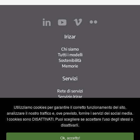
Irizar
Chi siamo
Tutti i modelli
Sostenibilità
Memorie
Servizi
Rete di servizi
Servizio Irizar
iService
Utilizziamo cookies per garantire il corretto funzionamento del sito,
Usati
analizzare il nostro traffico e, ove previsto, fornire i servizi dei social media.
I cookies sono DISATTIVATI. Puoi scegliere se accettare l'uso degli stessi o
Contatto
disattivarli.
Contatto
Ok, accetto!
Lavora con noi