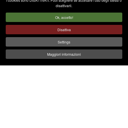
I cookies sono DISATTIVATI. Puoi scegliere se accettare l'uso degli stessi o
disattivarli.
Ok, accetto!
Disattiva
Settings
Maggiori informazioni
Irizar
Chi siamo
Tutti i modelli
Sostenibilità
Memorie