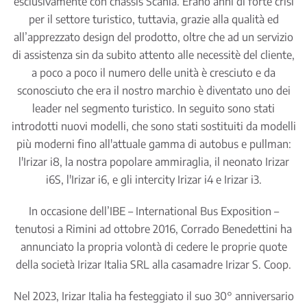
esclusivamente con chassis Scania. Erano anni di forte crisi
per il settore turistico, tuttavia, grazie alla qualità ed
all’apprezzato design del prodotto, oltre che ad un servizio
di assistenza sin da subito attento alle necessitè del cliente,
a poco a poco il numero delle unità è cresciuto e da
sconosciuto che era il nostro marchio è diventato uno dei
leader nel segmento turistico.
In seguito sono stati
introdotti nuovi modelli, che sono stati sostituiti da modelli
più moderni fino all'attuale gamma di autobus e pullman:
l'Irizar i8, la nostra popolare ammiraglia, il neonato Irizar
i6S, l'Irizar i6, e gli intercity Irizar i4 e Irizar i3.
In occasione dell’IBE – International Bus Exposition –
tenutosi a Rimini ad ottobre 2016, Corrado Benedettini ha
annunciato la propria volontà di cedere le proprie quote
della società Irizar Italia SRL alla casamadre Irizar S. Coop.
Nel 2023, Irizar Italia ha festeggiato il suo 30° anniversario