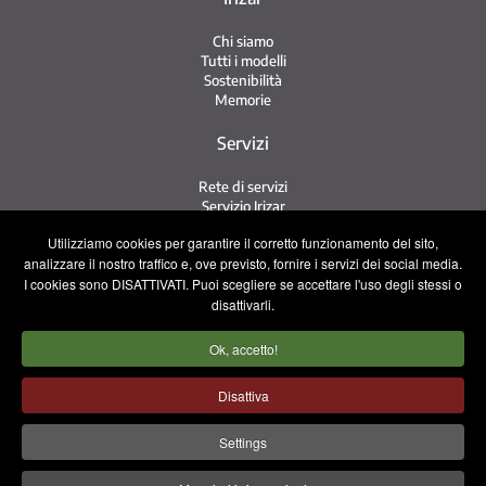
Chi siamo
Tutti i modelli
Sostenibilità
Memorie
Servizi
Rete di servizi
Servizio Irizar
iService
Utilizziamo cookies per garantire il corretto funzionamento del sito,
Usati
analizzare il nostro traffico e, ove previsto, fornire i servizi dei social media.
I cookies sono DISATTIVATI. Puoi scegliere se accettare l'uso degli stessi o
Contatto
disattivarli.
Contatto
Ok, accetto!
Lavora con noi
Squadra commerciale
Disattiva
Avviso legale
Informativa sulla privacy
Settings
Politica sui cookie