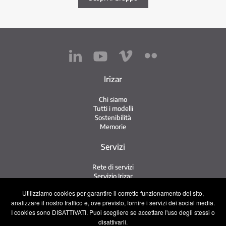
Irizar
Chi siamo
Tutti i modelli
Sostenibilità
Memorie
Servizi
Rete di servizi
Servizio Irizar
iService
Utilizziamo cookies per garantire il corretto funzionamento del sito,
Usati
analizzare il nostro traffico e, ove previsto, fornire i servizi dei social media.
I cookies sono DISATTIVATI. Puoi scegliere se accettare l'uso degli stessi o
Contatto
disattivarli.