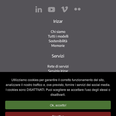
Irizar
Chi siamo
Tutti i modelli
Sostenibilità
Memorie
Servizi
Rete di servizi
Servizio Irizar
iService
Utilizziamo cookies per garantire il corretto funzionamento del sito,
Usati
analizzare il nostro traffico e, ove previsto, fornire i servizi dei social media.
I cookies sono DISATTIVATI. Puoi scegliere se accettare l'uso degli stessi o
Contatto
disattivarli.
Contatto
Ok, accetto!
Lavora con noi
Squadra commerciale