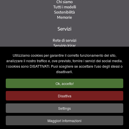
Chi siamo
Tutti i modelli
Sostenibilità
Memorie
Servizi
Rete di servizi
Servizio Irizar
iService
Utilizziamo cookies per garantire il corretto funzionamento del sito,
Usati
analizzare il nostro traffico e, ove previsto, fornire i servizi dei social media.
I cookies sono DISATTIVATI. Puoi scegliere se accettare l'uso degli stessi o
Contatto
disattivarli.
Contatto
Ok, accetto!
Lavora con noi
Squadra commerciale
Disattiva
Avviso legale
Informativa sulla privacy
Settings
Politica sui cookie
Maggiori informazioni