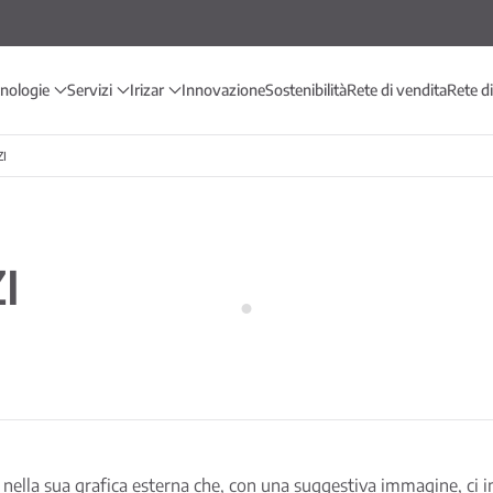
cnologie
Servizi
Irizar
Innovazione
Sostenibilità
Rete di vendita
Rete d
I
I
o nella sua grafica esterna che, con una suggestiva immagine, ci