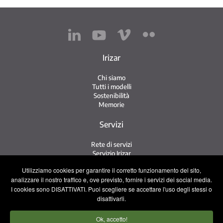
Irizar
Chi siamo
Tutti i modelli
Sostenibilità
Memorie
Servizi
Rete di servizi
Servizio Irizar
iService
Utilizziamo cookies per garantire il corretto funzionamento del sito,
Usati
analizzare il nostro traffico e, ove previsto, fornire i servizi dei social media.
I cookies sono DISATTIVATI. Puoi scegliere se accettare l'uso degli stessi o
Contatto
disattivarli.
Contatto
Ok, accetto!
Lavora con noi