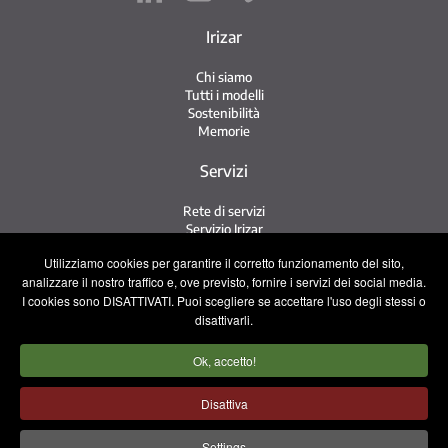
Irizar
Chi siamo
Tutti i modelli
Sostenibilità
Memorie
Servizi
Rete di servizi
Servizio Irizar
iService
Utilizziamo cookies per garantire il corretto funzionamento del sito,
Usati
analizzare il nostro traffico e, ove previsto, fornire i servizi dei social media.
I cookies sono DISATTIVATI. Puoi scegliere se accettare l'uso degli stessi o
Contatto
disattivarli.
Contatto
Ok, accetto!
Lavora con noi
Squadra commerciale
Disattiva
Avviso legale
Informativa sulla privacy
Settings