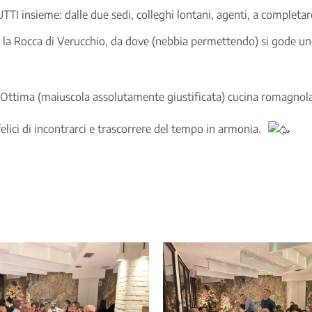
TI insieme: dalle due sedi, colleghi lontani, agenti, a completare l
 la Rocca di Verucchio, da dove (nebbia permettendo) si gode uno
a Ottima (maiuscola assolutamente giustificata) cucina romagnola
elici di incontrarci e trascorrere del tempo in armonia.