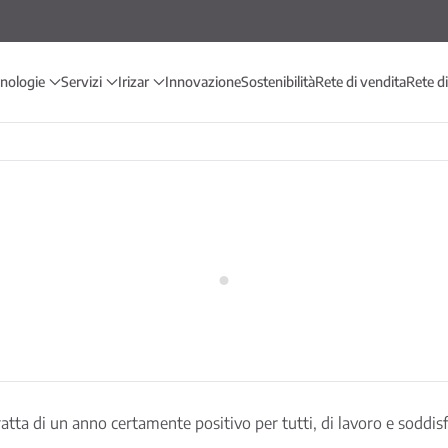
cnologie
Servizi
Irizar
Innovazione
Sostenibilità
Rete di vendita
Rete d
ratta di un anno certamente positivo per tutti, di lavoro e soddisf