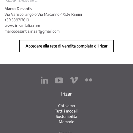
IRIZAR ITALIA SRL.
Marco Desantis
Via Varisco, angolo Via Macanno 47924 Rimini
+39
3387176101
www.irizaritalia.com
marcodesantis.irizar@gmail.com
Accedere alla rete di vendita completa di Irizar
Irizar
Chi siamo
Tutti i modelli
Sostenibilità
Memorie