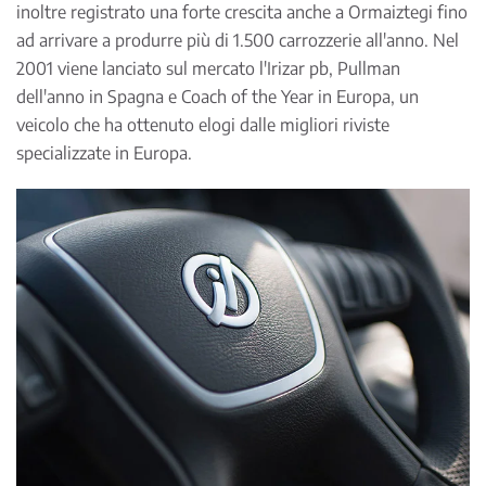
inoltre registrato una forte crescita anche a Ormaiztegi fino
ad arrivare a produrre più di 1.500 carrozzerie all'anno. Nel
2001 viene lanciato sul mercato l'Irizar pb, Pullman
dell'anno in Spagna e Coach of the Year in Europa, un
veicolo che ha ottenuto elogi dalle migliori riviste
specializzate in Europa.