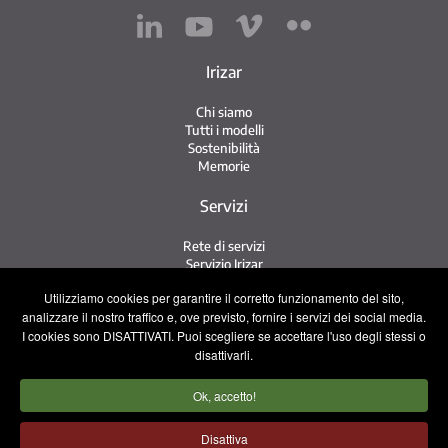
Irizar
Chi siamo
Tutti i modelli
Sostenibilità
Memorie
Servizi
Rete di servizi
Servizio Irizar
iService
Utilizziamo cookies per garantire il corretto funzionamento del sito,
Usati
analizzare il nostro traffico e, ove previsto, fornire i servizi dei social media.
I cookies sono DISATTIVATI. Puoi scegliere se accettare l'uso degli stessi o
Contatto
disattivarli.
Contatto
Ok, accetto!
Lavora con noi
Squadra commerciale
Disattiva