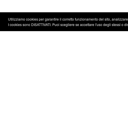
Utilizziamo cookies per garantire il corretto funzionamento del sito, analizzare il
I cookies sono DISATTIVATI. Puoi scegliere se accettare l'uso degli stessi o disa
Irizar
Chi siamo
Tutti i modell
Sostenibilità
Memorie