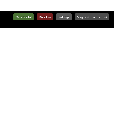
Ok, accetto!
Disattiva
Settings
Maggiori informazioni
Contatto
Contatto
Lavora con noi
adra commerciale