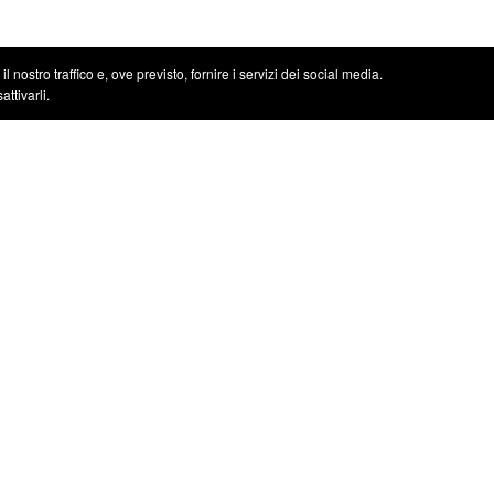
 nostro traffico e, ove previsto, fornire i servizi dei social media.
ttivarli.
Servizi
Rete di servizi
i
Servizio Irizar
iService
Squ
Usati