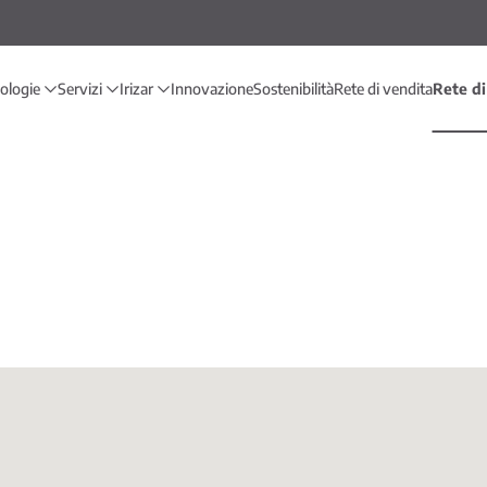
nologie
Servizi
Irizar
Innovazione
Sostenibilità
Rete di vendita
Rete di