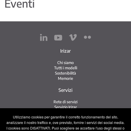
Eventi
Irizar
Chi siamo
Tutti i modelli
Sostenibilità
Memorie
Servizi
Rete di servizi
Servizio Irizar
iService
Utilizziamo cookies per garantire il corretto funzionamento del sito,
Usati
analizzare il nostro traffico e, ove previsto, fornire i servizi dei social media.
I cookies sono DISATTIVATI. Puoi scegliere se accettare l'uso degli stessi o
Contatto