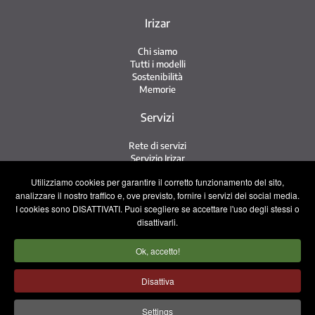
Irizar
Chi siamo
Tutti i modelli
Sostenibilità
Memorie
Servizi
Rete di servizi
Servizio Irizar
iService
Utilizziamo cookies per garantire il corretto funzionamento del sito,
Usati
analizzare il nostro traffico e, ove previsto, fornire i servizi dei social media.
I cookies sono DISATTIVATI. Puoi scegliere se accettare l'uso degli stessi o
Contatto
disattivarli.
Contatto
Ok, accetto!
Lavora con noi
Squadra commerciale
Disattiva
Avviso legale
Informativa sulla privacy
Settings