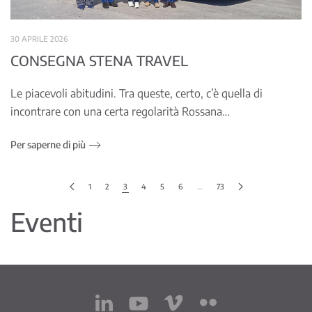
30 APRILE 2026
CONSEGNA STENA TRAVEL
Le piacevoli abitudini. Tra queste, certo, c’è quella di
incontrare con una certa regolarità Rossana…
Per saperne di più
1
2
3
4
5
6
…
73
Eventi