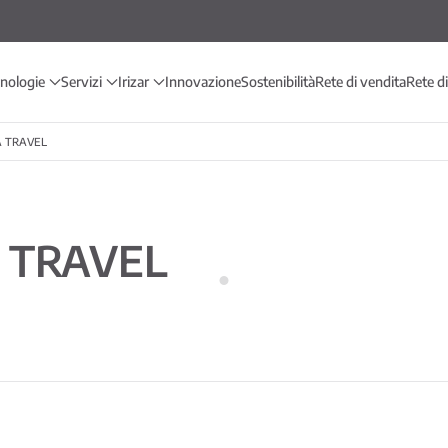
cnologie
Servizi
Irizar
Innovazione
Sostenibilità
Rete di vendita
Rete d
 TRAVEL
 TRAVEL