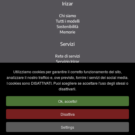
Irizar
Chi siamo
Tutti i modelli
Sostenibilità
Memorie
Servizi
Rete di servizi
Servizio Irizar
iService
Utilizziamo cookies per garantire il corretto funzionamento del sito,
Usati
analizzare il nostro traffico e, ove previsto, fornire i servizi dei social media.
I cookies sono DISATTIVATI. Puoi scegliere se accettare l'uso degli stessi o
Contatto
disattivarli.
Contatto
Ok, accetto!
Lavora con noi
Squadra commerciale
Disattiva
Avviso legale
Informativa sulla privacy
Settings