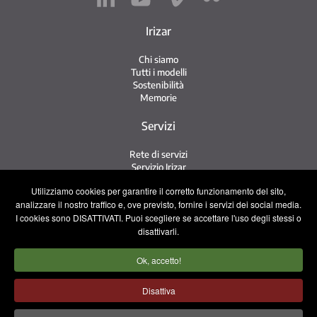
Irizar
Chi siamo
Tutti i modelli
Sostenibilità
Memorie
Servizi
Rete di servizi
Servizio Irizar
iService
Utilizziamo cookies per garantire il corretto funzionamento del sito,
Usati
analizzare il nostro traffico e, ove previsto, fornire i servizi dei social media.
I cookies sono DISATTIVATI. Puoi scegliere se accettare l'uso degli stessi o
Contatto
disattivarli.
Contatto
Ok, accetto!
Lavora con noi
Squadra commerciale
Disattiva